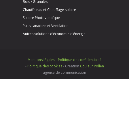
Bois / Granulés
Chauffe eau et Chauffage solaire
Solaire Photovoltaïque
Puits canadien et Ventilation
Autres solutions d’économie d’énergie
Mentions légales
-
Politique de confidentialité
-
Politique des cookies
- Création
Couleur Pollen
agence de communication